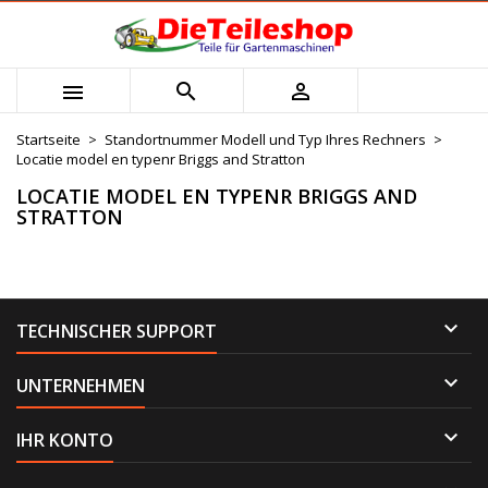
×
×
×
×
Mijn verlanglijst
((modalTitle))
Wunschliste erstellen
Anmelden



Maak nieuwe lijst
add_circle_outline
((confirmMessage))
Sie müssen angemeldet sein, um Artikel Ihrer
Name der Wunschliste
Wunschliste hinzufügen zu können.
Startseite
Standortnummer Modell und Typ Ihres Rechners
Locatie model en typenr Briggs and Stratton
((cancelText))
((modalDeleteText))
Abbrechen
Anmelden
LOCATIE MODEL EN TYPENR BRIGGS AND
STRATTON
Abbrechen
Wunschliste erstellen

TECHNISCHER SUPPORT

UNTERNEHMEN

IHR KONTO