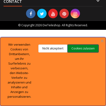

CONTACT
© Copyright 2026 DieTeileshop. All Rights Reserved.
Wir verwenden
Nicht akzeptiert
Cookies zulassen
Cookies von
Drittanbietern,
um Ihr
Surferlebnis zu
verbessern,
den Website-
Verkehr zu
analysieren und
Inhalte und
Anzeigen zu
personalisieren.