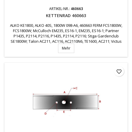
ARTIKEL-NR.:
460663
KETTENRAD 460663
ALKO KE1800, ALKO 40S, 1800W 098-A6, 460663 FERM FCS1800W,
FCS1800W; McCulloch EM235, ES16-1, EM235, ES16-1; Partner
P1435, P2114, P2116, P1435, P2114, P2116; Stiga Gardenclub
SE1800W; Talon AC211, AC116, AC2110N6, TE1600, AC211; Victus
ES150 53-82439-09, 538243909, 241038, 460663
Mehr
favorite_border