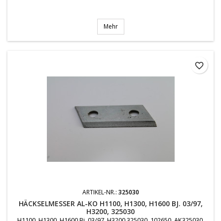
Mehr
favorite_border
ARTIKEL-NR.:
325030
HÄCKSELMESSER AL-KO H1100, H1300, H1600 BJ. 03/97,
H3200, 325030
H1100, H1300, H1600 Bj. 03/97, H3200 325030, 102650, AK325030,