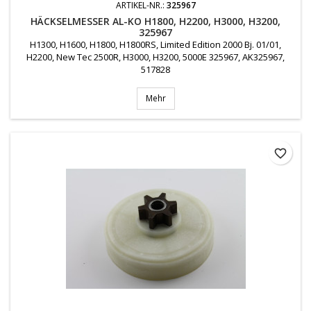
ARTIKEL-NR.:
325967
HÄCKSELMESSER AL-KO H1800, H2200, H3000, H3200,
325967
H1300, H1600, H1800, H1800RS, Limited Edition 2000 Bj. 01/01,
H2200, New Tec 2500R, H3000, H3200, 5000E 325967, AK325967,
517828
Mehr
favorite_border