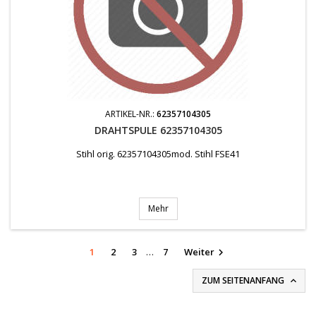
ARTIKEL-NR.:
62357104305
DRAHTSPULE 62357104305
Stihl orig. 62357104305mod. Stihl FSE41
Mehr
1
2
3
…
7
Weiter

ZUM SEITENANFANG
