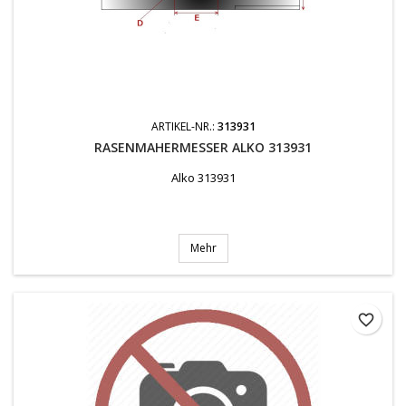
ARTIKEL-NR.:
313931
RASENMAHERMESSER ALKO 313931
Alko 313931
Mehr
favorite_border