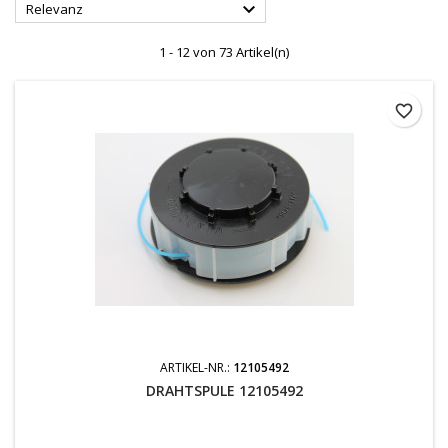

Relevanz
1 - 12 von 73 Artikel(n)
favorite_border
ARTIKEL-NR.:
12105492
DRAHTSPULE 12105492