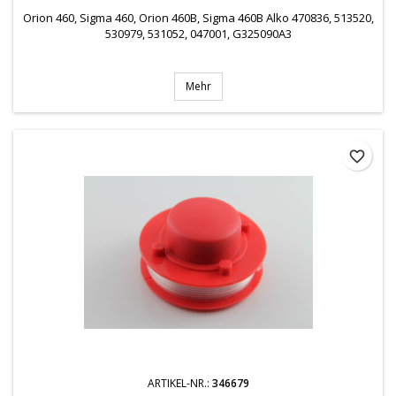
Orion 460, Sigma 460, Orion 460B, Sigma 460B Alko 470836, 513520,
530979, 531052, 047001, G325090A3
Mehr
favorite_border
ARTIKEL-NR.:
346679