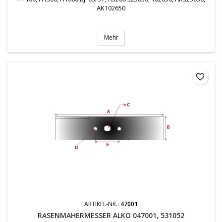
AK102650
Mehr
favorite_border
ARTIKEL-NR.:
47001
RASENMAHERMESSER ALKO 047001, 531052