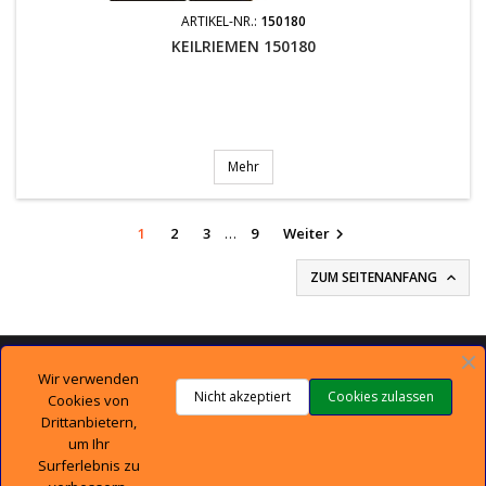
ARTIKEL-NR.:
150180
KEILRIEMEN 150180
Mehr
1
2
3
…
9
Weiter

ZUM SEITENANFANG


TECHNISCHER SUPPORT
Wir verwenden
Nicht akzeptiert
Cookies zulassen
Cookies von

UNTERNEHMEN
Drittanbietern,
um Ihr
Surferlebnis zu

IHR KONTO