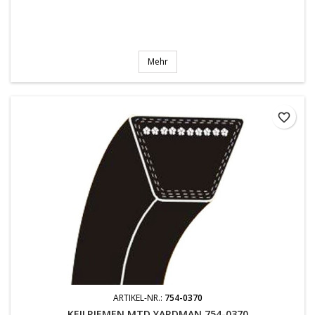
Mehr
favorite_border
ARTIKEL-NR.:
754-0370
KEILRIEMEN MTD YARDMAN 754-0370