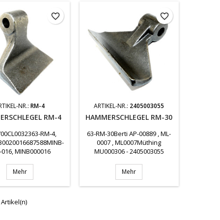
favorite_border
favorite_border
RTIKEL-NR.:
RM-4
ARTIKEL-NR.:
2405003055
ERSCHLEGEL RM-4
HAMMERSCHLEGEL RM-30
00CL0032363-RM-4,
63-RM-30Berti AP-00889 , ML-
30020016687588MINB-
0007 , ML0007Müthing
-016, MINB000016
MU000306 - 2405003055
Mehr
Mehr
 Artikel(n)