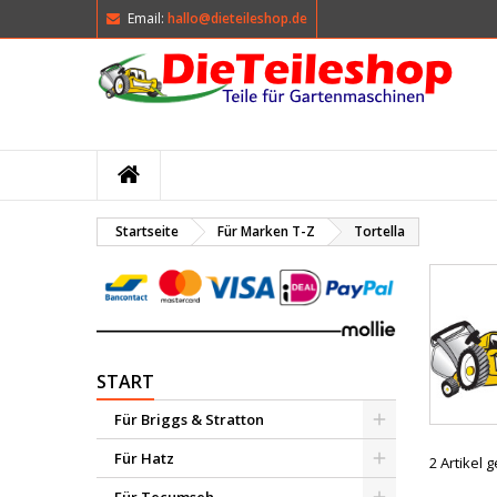
Email:
hallo@dieteileshop.de
M
(
W
A
add_circle_outline
((
Si
Na
kö
Startseite
Für Marken T-Z
Tortella
START
Für Briggs & Stratton
Für Hatz
2 Artikel