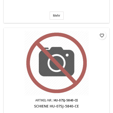
Mehr
favorite_border
ARTIKEL-NR.:
HU-07SJ-5840-CE
SCHIENE HU-07SJ-5840-CE