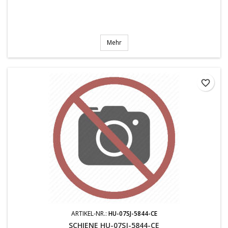
Mehr
favorite_border
ARTIKEL-NR.:
HU-07SJ-5844-CE
SCHIENE HU-07SJ-5844-CE