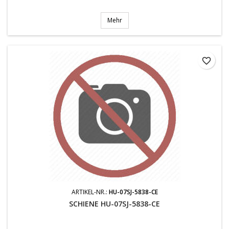
Mehr
favorite_border
ARTIKEL-NR.:
HU-07SJ-5838-CE
SCHIENE HU-07SJ-5838-CE