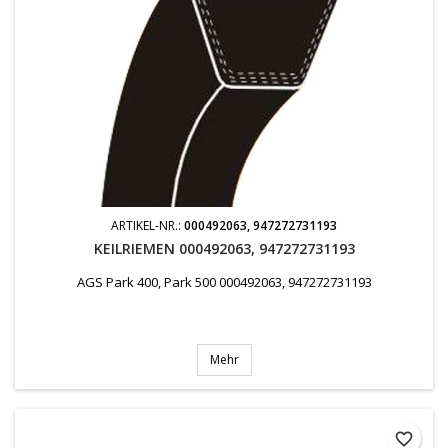
ARTIKEL-NR.:
000492063, 947272731193
KEILRIEMEN 000492063, 947272731193
AGS Park 400, Park 500 000492063, 947272731193
Mehr
favorite_border