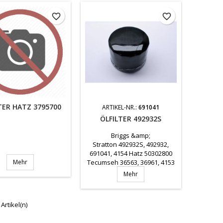
favorite_border
favorite_border
TER HATZ 3795700
ARTIKEL-NR.:
691041
ÖLFILTER 492932S
Briggs &amp;
Stratton 492932S, 492932,
691041, 4154 Hatz 50302800
Mehr
Tecumseh 36563, 36961, 4153
Toro NN10143, NN10147
Mehr
 Artikel(n)