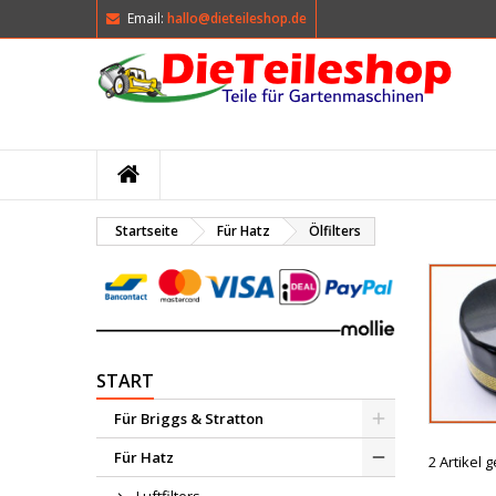
Email:
hallo@dieteileshop.de
M
(
W
A
add_circle_outline
((
Si
Na
kö
Startseite
Für Hatz
Ölfilters
START
Für Briggs & Stratton
Für Hatz
2 Artikel