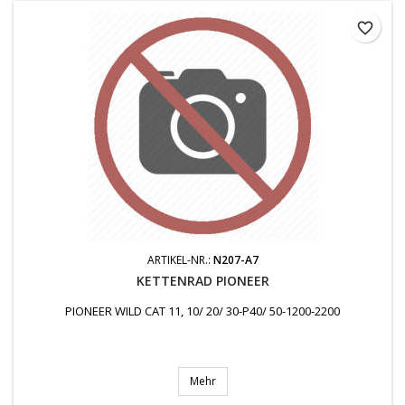
favorite_border
ARTIKEL-NR.:
N207-A7
KETTENRAD PIONEER
PIONEER WILD CAT 11, 10/ 20/ 30-P40/ 50-1200-2200
Mehr