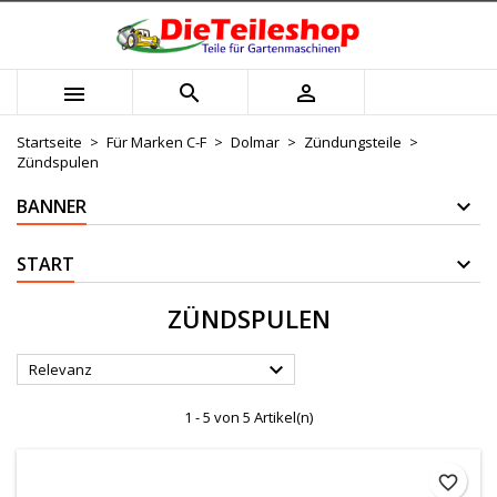
×
×
×
×
Mijn verlanglijst
((modalTitle))
Wunschliste erstellen
Anmelden



Maak nieuwe lijst
add_circle_outline
((confirmMessage))
Sie müssen angemeldet sein, um Artikel Ihrer
Name der Wunschliste
Wunschliste hinzufügen zu können.
Startseite
Für Marken C-F
Dolmar
Zündungsteile
Zündspulen
((cancelText))
((modalDeleteText))
Abbrechen
Anmelden
BANNER
Abbrechen
Wunschliste erstellen
START
ZÜNDSPULEN

Relevanz
1 - 5 von 5 Artikel(n)
favorite_border