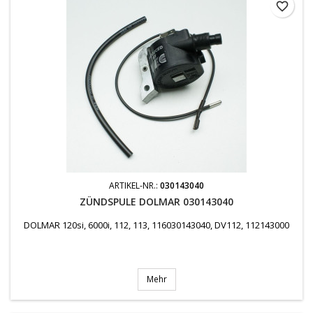
favorite_border
ARTIKEL-NR.:
030143040
ZÜNDSPULE DOLMAR 030143040
DOLMAR 120si, 6000i, 112, 113, 116030143040, DV112, 112143000
Mehr