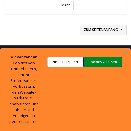
Mehr
ZUM SEITENANFANG


TECHNISCHER SUPPORT
Wir verwenden
Nicht akzeptiert
Cookies zulassen
Cookies von

UNTERNEHMEN
Drittanbietern,
um Ihr
Surferlebnis zu

IHR KONTO
verbessern,
den Website-

CONTACT
Verkehr zu
analysieren und
Inhalte und
Anzeigen zu
personalisieren.
© Copyright 2026 DieTeileshop. All Rights Reserved.