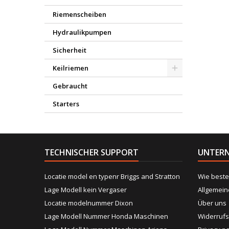
Riemenscheiben
Hydraulikpumpen
Sicherheit
Keilriemen
Gebraucht
Starters
TECHNISCHER SUPPORT
UNTER
Locatie model en typenr Briggs and Stratton
Wie beste
Lage Modell kein Vergaser
Allgemei
Locatie modelnummer Dixon
Über uns
Lage Modell Nummer Honda Maschinen
Widerrufs