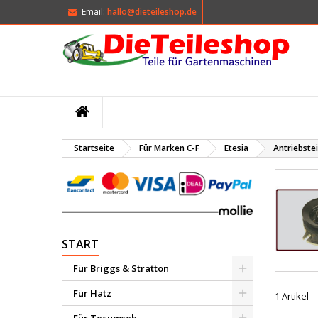
Email:
hallo@dieteileshop.de
M
(
W
A
add_circle_outline
((
Si
Na
kö
Startseite
Für Marken C-F
Etesia
Antriebstei
START
Für Briggs & Stratton
Für Hatz
1 Artikel