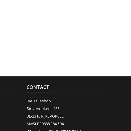
CONTACT
Die Teileshop
Stevennekens 153
BE-2310 RIJKEVORSEL
MwSt BE0888.384.594