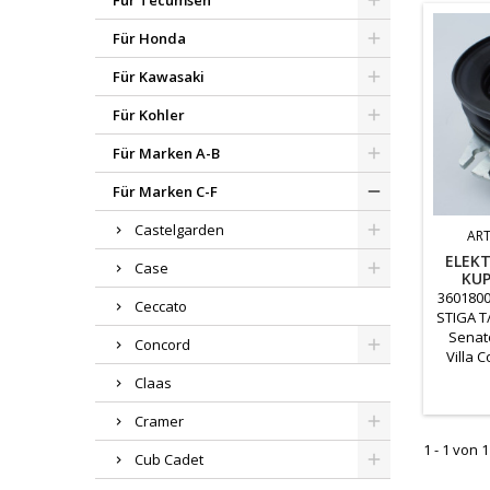
Für Tecumseh
Für Honda
Für Kawasaki
Für Kohler
Für Marken A-B
Für Marken C-F
Castelgarden
ART
ELEK
Case
KUP
3601800
Ceccato
STIGA T/ 
Senato
Concord
Villa 
Claas
Cramer
1 - 1 von 1
Cub Cadet