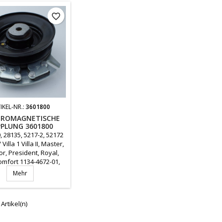
favorite_border
IKEL-NR.:
3601800
TROMAGNETISCHE
PLUNG 3601800
, 28135, 5217-2, 52172
Villa 1 Villa II, Master,
r, President, Royal,
Comfort 1134-4672-01,
1134467201
Mehr
 Artikel(n)