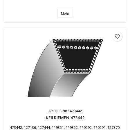
Mehr
favorite_border
ARTIKEL-NR.:
473442
KEILRIEMEN 473442
473442, 127136, 127444, 119351, 119352, 119592, 119591, 127370,