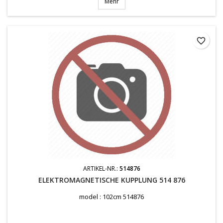
Mehr
favorite_border
ARTIKEL-NR.:
514876
ELEKTROMAGNETISCHE KUPPLUNG 514 876
model : 102cm 514876