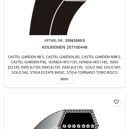
ARTIKEL-NR.:
35062000/0
KEILRIEMEN 207100448
CASTEL GARDEN 98 S, CASTEL GARDEN J92, CASTEL GARDEN N98 S,
CASTEL GARDEN P92, HONDA HF2113S, HONDA HF2114S, ISEKI
JS2135, ISEKI JU130, ISEKI JU135, ISEKI JU2135, SOLO 560, SOLO 561,
SOLO 562, STIGA ESTATE BASIC, STIGA TORNADO TORO ROCO
MAXICUT 92, 135062000/1, 35062000/0, 350620001
Mehr
favorite_border