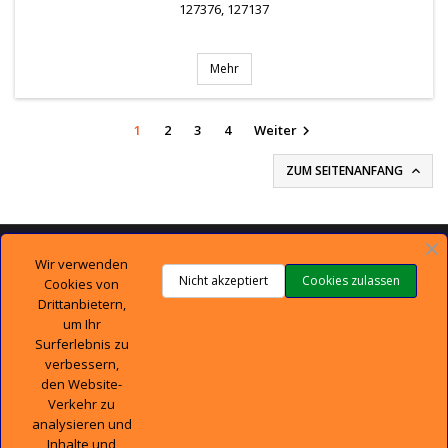
127376, 127137
Mehr
1
2
3
4
Weiter

ZUM SEITENANFANG


TECHNISCHER SUPPORT
Wir verwenden
Nicht akzeptiert
Cookies zulassen
Cookies von

UNTERNEHMEN
Drittanbietern,
um Ihr
Surferlebnis zu

IHR KONTO
verbessern,
den Website-

CONTACT
Verkehr zu
analysieren und
Inhalte und