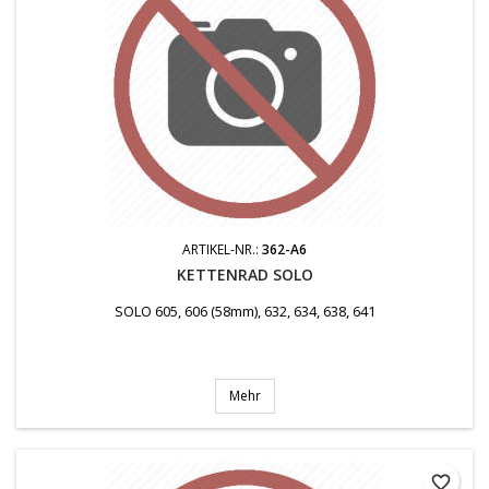
ARTIKEL-NR.:
362-A6
KETTENRAD SOLO
SOLO 605, 606 (58mm), 632, 634, 638, 641
Mehr
favorite_border