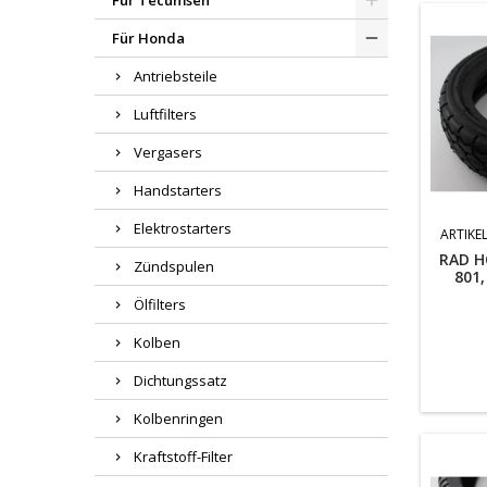
Für Tecumseh
Für Honda
Antriebsteile
Luftfilters
Vergasers
Handstarters
Elektrostarters
ARTIKEL
RAD H
Zündspulen
801,
Ölfilters
Kolben
Dichtungssatz
Kolbenringen
Kraftstoff-Filter