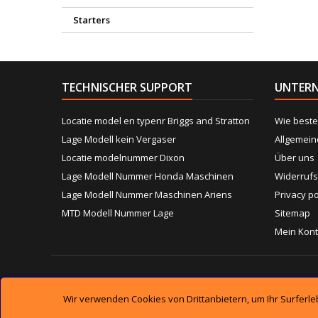
Starters
TECHNISCHER SUPPORT
UNTER
Locatie model en typenr Briggs and Stratton
Wie beste
Lage Modell kein Vergaser
Allgemei
Locatie modelnummer Dixon
Über uns
Lage Modell Nummer Honda Maschinen
Widerrufs
Lage Modell Nummer Maschinen Ariens
Privacy po
MTD Modell Nummer Lage
Sitemap
Mein Kon
Wir verwenden Cookies von Drittanbietern, um Ihr Surferl