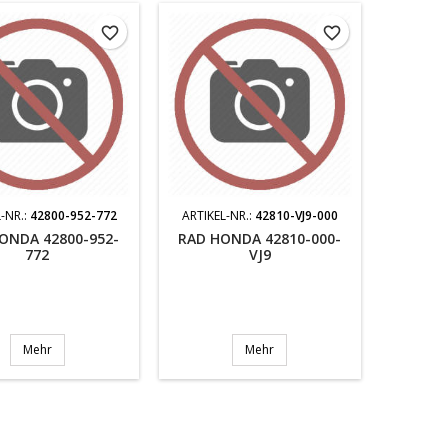
favorite_border
favorite_border
-NR.:
42800-952-772
ARTIKEL-NR.:
42810-VJ9-000
ONDA 42800-952-
RAD HONDA 42810-000-
772
VJ9
Mehr
Mehr