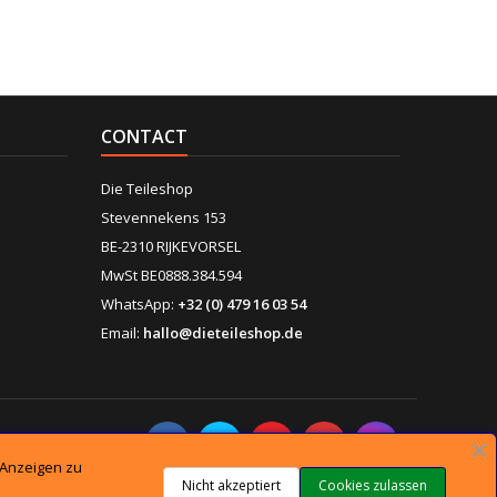
CONTACT
Die Teileshop
Stevennekens 153
BE-2310 RIJKEVORSEL
MwSt BE0888.384.594
WhatsApp:
+32 (0) 479 16 03 54
Email:
hallo@dieteileshop.de
OLGEN SIE UNS
 Anzeigen zu
Nicht akzeptiert
Cookies zulassen