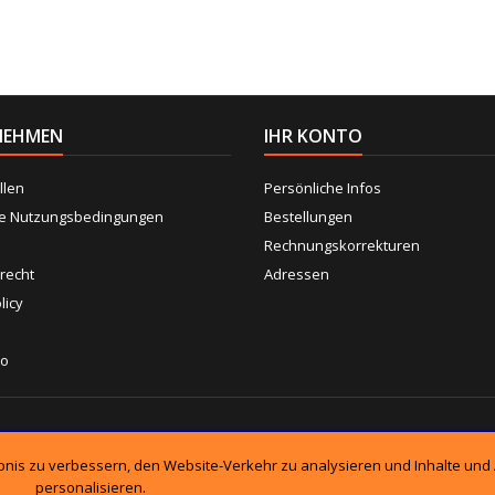
NEHMEN
IHR KONTO
llen
Persönliche Infos
ne Nutzungsbedingungen
Bestellungen
Rechnungskorrekturen
recht
Adressen
licy
to
F
ebnis zu verbessern, den Website-Verkehr zu analysieren und Inhalte und
personalisieren.