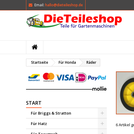
Email:
hallo@dieteileshop.de
M
(
W
A
add_circle_outline
((
Si
Na
kö
Startseite
Für Honda
Räder
START
Für Briggs & Stratton
Für Hatz
6 Artikel