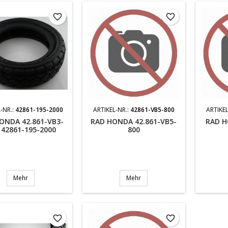
favorite_border
favorite_border
-NR.:
42861-195-2000
ARTIKEL-NR.:
42861-VB5-800
ARTIKEL
ONDA 42.861-VB3-
RAD HONDA 42.861-VB5-
RAD H
 42861-195-2000
800
Mehr
Mehr
favorite_border
favorite_border