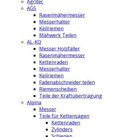
Agritec
AGS
Rasenmähermesser
Messerhalter
Keilriemen
Mähwerk Teilen
AL-KO
Messer Holzfäller
Rasenmähermesser
Kettenraden
Messerhalter
Keilriemen
Fadenabschneider teilen
Riemenscheiben
Teile der Kraftübertragung
Alpina
Messer
Teile für Kettensägen
Kettenraden
Zylinders
Schienen