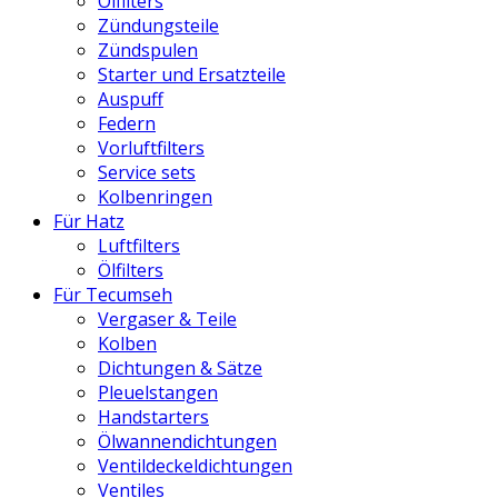
Ölfilters
Zündungsteile
Zündspulen
Starter und Ersatzteile
Auspuff
Federn
Vorluftfilters
Service sets
Kolbenringen
Für Hatz
Luftfilters
Ölfilters
Für Tecumseh
Vergaser & Teile
Kolben
Dichtungen & Sätze
Pleuelstangen
Handstarters
Ölwannendichtungen
Ventildeckeldichtungen
Ventiles