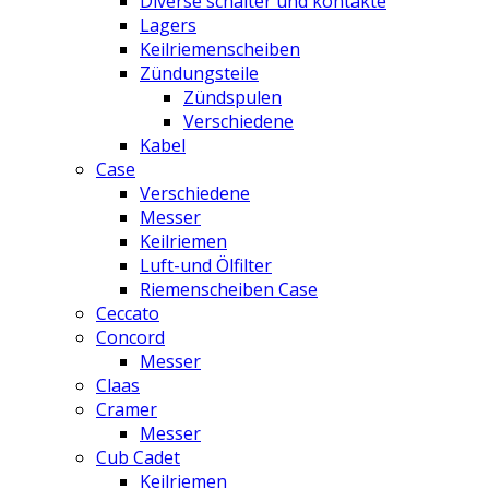
Diverse schalter und kontakte
Lagers
Keilriemenscheiben
Zündungsteile
Zündspulen
Verschiedene
Kabel
Case
Verschiedene
Messer
Keilriemen
Luft-und Ölfilter
Riemenscheiben Case
Ceccato
Concord
Messer
Claas
Cramer
Messer
Cub Cadet
Keilriemen