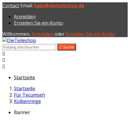
Contact
Email:
hallo@dieteileshop.de
Anmelden
Erstellen Sie ein Konto
Willkommen,
Anmelden
oder
Erstellen Sie ein Konto

Suche



Startseite
Startseite
Für Tecumseh
Kolbenringe
Banner