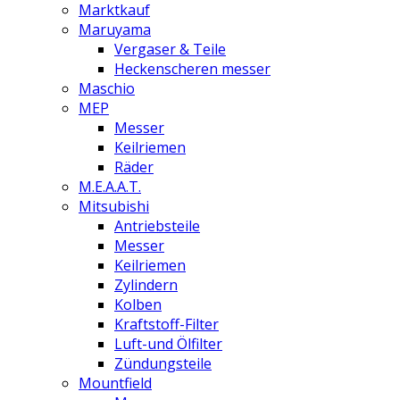
Marktkauf
Maruyama
Vergaser & Teile
Heckenscheren messer
Maschio
MEP
Messer
Keilriemen
Räder
M.E.A.A.T.
Mitsubishi
Antriebsteile
Messer
Keilriemen
Zylindern
Kolben
Kraftstoff-Filter
Luft-und Ölfilter
Zündungsteile
Mountfield