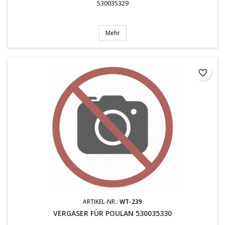
530035329
Mehr
favorite_border
ARTIKEL-NR.:
WT-239
VERGASER FÜR POULAN 530035330