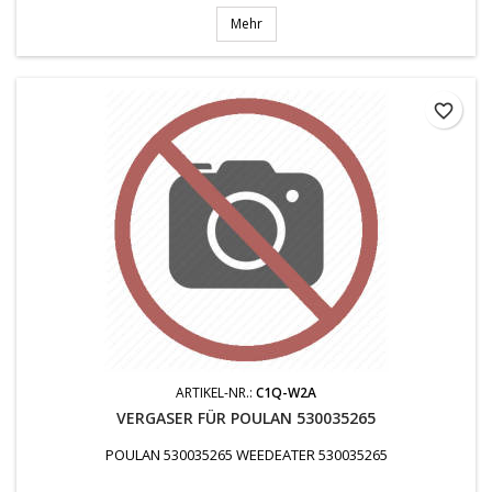
Mehr
favorite_border
ARTIKEL-NR.:
C1Q-W2A
VERGASER FÜR POULAN 530035265
POULAN 530035265 WEEDEATER 530035265