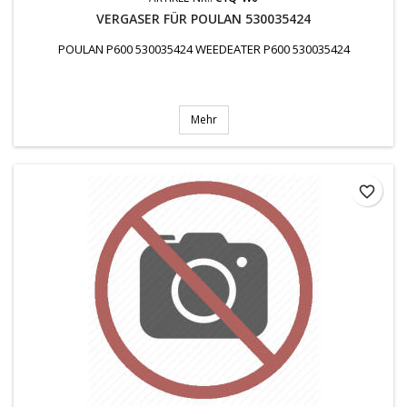
VERGASER FÜR POULAN 530035424
POULAN P600 530035424 WEEDEATER P600 530035424
Mehr
favorite_border