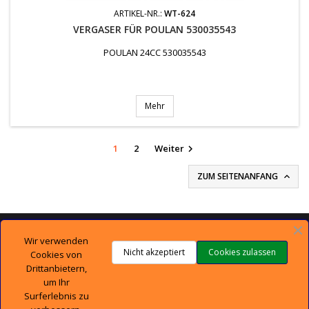
ARTIKEL-NR.:
WT-624
VERGASER FÜR POULAN 530035543
POULAN 24CC 530035543
Mehr
1
2
Weiter

ZUM SEITENANFANG


TECHNISCHER SUPPORT
Wir verwenden
Nicht akzeptiert
Cookies zulassen
Cookies von

UNTERNEHMEN
Drittanbietern,
um Ihr
Surferlebnis zu

IHR KONTO