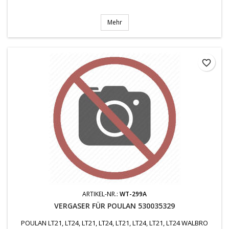
Mehr
favorite_border
ARTIKEL-NR.:
WT-299A
VERGASER FÜR POULAN 530035329
POULAN LT21, LT24, LT21, LT24, LT21, LT24, LT21, LT24 WALBRO