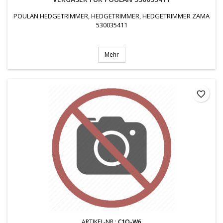
POULAN HEDGETRIMMER, HEDGETRIMMER, HEDGETRIMMER ZAMA
530035411
Mehr
favorite_border
ARTIKEL-NR.:
C1Q-W6