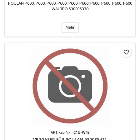
POULAN P600, P600, P600, P600, P600, P600, P600, P600, P600, P600
WALBRO 530035330
Mehr
favorite_border
ARTIKEL-NR.:
C1U-W4B
VERGASER FÜR POULAN 530035411