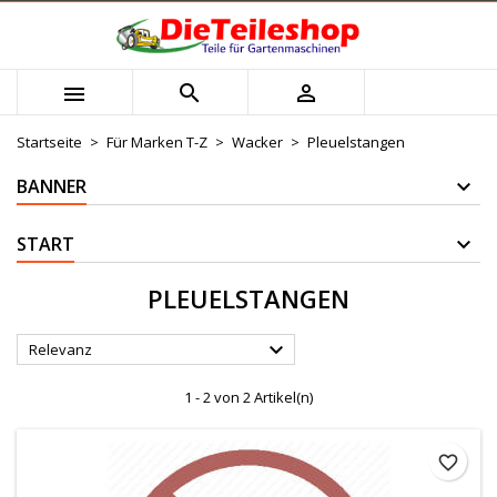
×
×
×
×
Mijn verlanglijst
((modalTitle))
Wunschliste erstellen
Anmelden



Maak nieuwe lijst
add_circle_outline
((confirmMessage))
Sie müssen angemeldet sein, um Artikel Ihrer
Name der Wunschliste
Wunschliste hinzufügen zu können.
Startseite
Für Marken T-Z
Wacker
Pleuelstangen
((cancelText))
((modalDeleteText))
BANNER
Abbrechen
Anmelden
Abbrechen
Wunschliste erstellen
START
PLEUELSTANGEN

Relevanz
1 - 2 von 2 Artikel(n)
favorite_border