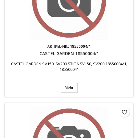
ARTIKEL-NR.:
18550004/1
CASTEL GARDEN 18550004/1
CASTEL GARDEN SV150, SV200 STIGA SV150, SV200 18550004/1,
185500041
Mehr
favorite_border