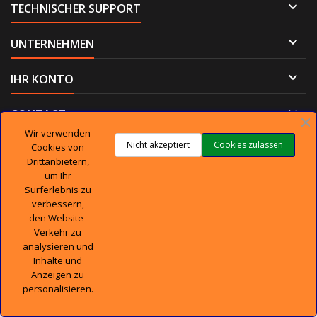

TECHNISCHER SUPPORT

UNTERNEHMEN

IHR KONTO

CONTACT
Wir verwenden
Nicht akzeptiert
Cookies zulassen
Cookies von
Drittanbietern,
um Ihr
© Copyright 2026 DieTeileshop. All Rights Reserved.
Surferlebnis zu
verbessern,
den Website-
Verkehr zu
analysieren und
Inhalte und
Anzeigen zu
personalisieren.