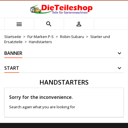
×
×
×
×
Mijn verlanglijst
((modalTitle))
Wunschliste erstellen
Anmelden



Maak nieuwe lijst
add_circle_outline
((confirmMessage))
Sie müssen angemeldet sein, um Artikel Ihrer
Name der Wunschliste
Wunschliste hinzufügen zu können.
Startseite
Für Marken P-S
Robin-Subaru
Starter und
Ersatzteile
Handstarters
((cancelText))
((modalDeleteText))
Abbrechen
Anmelden
BANNER
Abbrechen
Wunschliste erstellen
START
HANDSTARTERS
Sorry for the inconvenience.
Search again what you are looking for