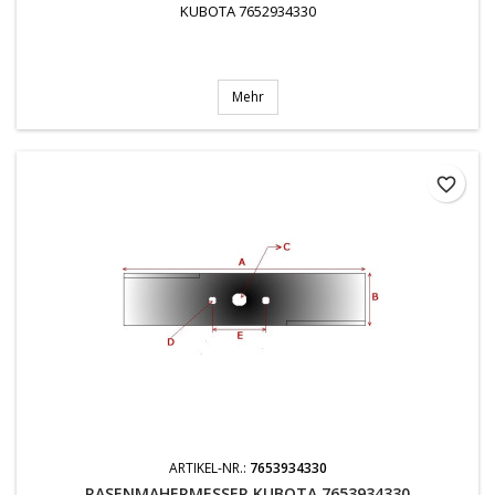
KUBOTA 7652934330
Mehr
favorite_border
ARTIKEL-NR.:
7653934330
RASENMAHERMESSER KUBOTA 7653934330