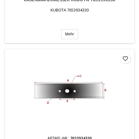
KUBOTA 7653934330
Mehr
favorite_border
ARTIKEL-NR.:
7653934330