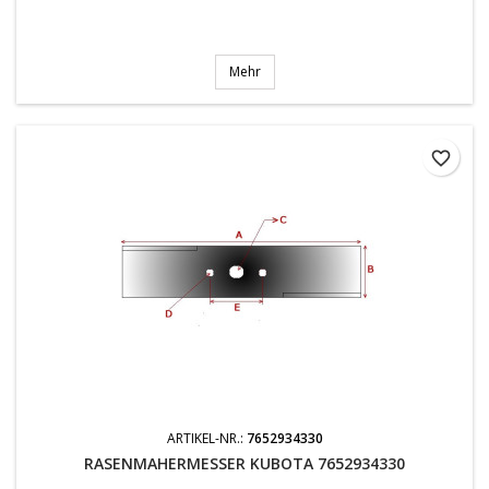
Mehr
favorite_border
ARTIKEL-NR.:
7652934330
RASENMAHERMESSER KUBOTA 7652934330