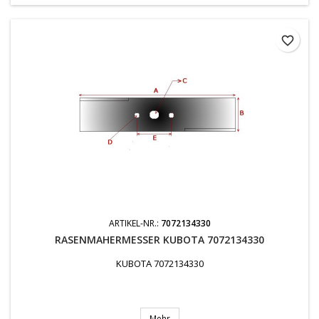
favorite_border
ARTIKEL-NR.:
7072134330
RASENMAHERMESSER KUBOTA 7072134330
KUBOTA 7072134330
Mehr