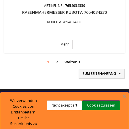
ARTIKEL-NR.:
7654034330
RASENMAHERMESSER KUBOTA 7654034330
KUBOTA 7654034330
Mehr
1
2
Weiter

ZUM SEITENANFANG


TECHNISCHER SUPPORT
Wir verwenden
Nicht akzeptiert
Cookies zulassen
Cookies von

UNTERNEHMEN
Drittanbietern,
um Ihr
Surferlebnis zu

IHR KONTO