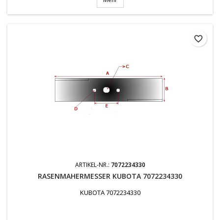
favorite_border
ARTIKEL-NR.:
7072234330
RASENMAHERMESSER KUBOTA 7072234330
KUBOTA 7072234330