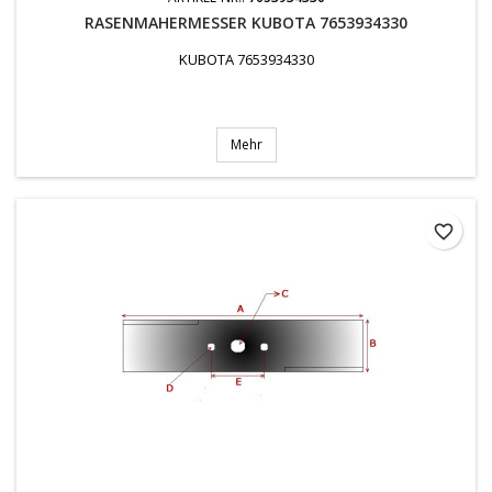
RASENMAHERMESSER KUBOTA 7653934330
KUBOTA 7653934330
Mehr
favorite_border