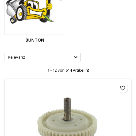
BUNTON

Relevanz
1 - 12 von 614 Artikel(n)
favorite_border