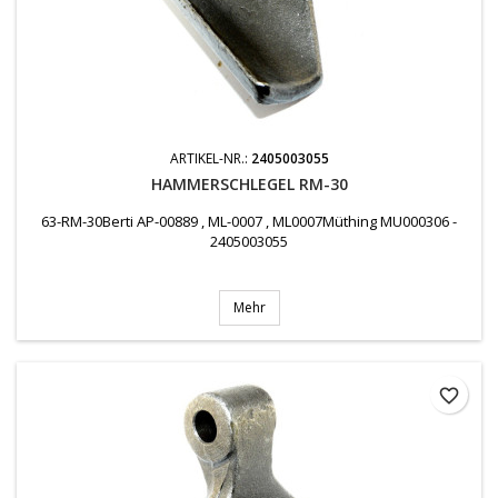
ARTIKEL-NR.:
2405003055
HAMMERSCHLEGEL RM-30
63-RM-30Berti AP-00889 , ML-0007 , ML0007Müthing MU000306 -
2405003055
Mehr
favorite_border