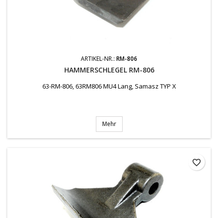
ARTIKEL-NR.:
RM-806
HAMMERSCHLEGEL RM-806
63-RM-806, 63RM806 MU4 Lang, Samasz TYP X
Mehr
favorite_border