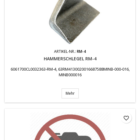
ARTIKEL-NR.:
RM-4
HAMMERSCHLEGEL RM-4
6061700CL0032363-RM-4, 63RM4130020016687588MINB-000-016,
MINB000016
Mehr
favorite_border