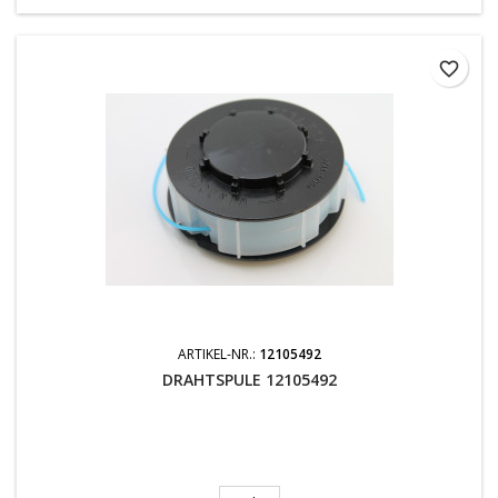
favorite_border
ARTIKEL-NR.:
12105492
DRAHTSPULE 12105492