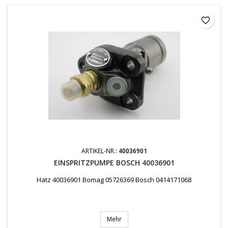
favorite_border
ARTIKEL-NR.:
40036901
EINSPRITZPUMPE BOSCH 40036901
Hatz 40036901 Bomag 05726369 Bosch 0414171068
Mehr