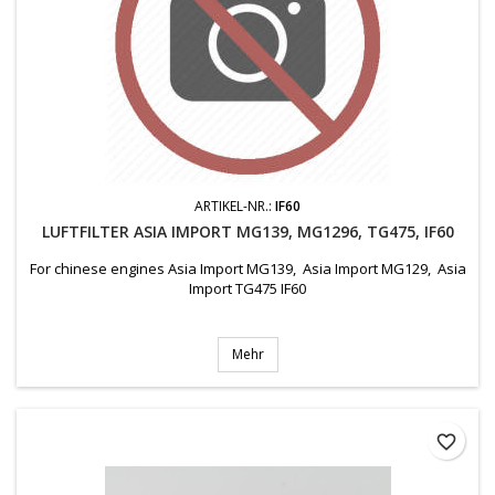
ARTIKEL-NR.:
IF60
LUFTFILTER ASIA IMPORT MG139, MG1296, TG475, IF60
For chinese engines Asia Import MG139, Asia Import MG129, Asia
Import TG475 IF60
Mehr
favorite_border