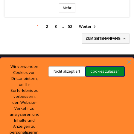
Mehr
1
2
3
…
52
Weiter

ZUM SEITENANFANG


TECHNISCHER SUPPORT
Wir verwenden
Nicht akzeptiert
Cookies zulassen
Cookies von

UNTERNEHMEN
Drittanbietern,
um Ihr
Surferlebnis zu

IHR KONTO
verbessern,
den Website-

CONTACT
Verkehr zu
analysieren und
Inhalte und
Anzeigen zu
personalisieren.