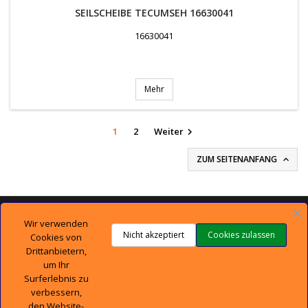
SEILSCHEIBE TECUMSEH 16630041
16630041
Mehr
1
2
Weiter

ZUM SEITENANFANG


TECHNISCHER SUPPORT
Wir verwenden
Nicht akzeptiert
Cookies zulassen
Cookies von

UNTERNEHMEN
Drittanbietern,
um Ihr
Surferlebnis zu

IHR KONTO
verbessern,
den Website-