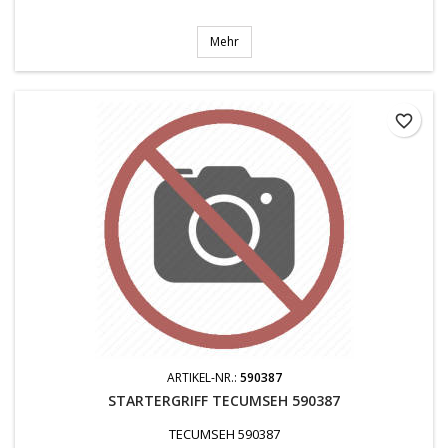
Mehr
favorite_border
ARTIKEL-NR.:
590387
STARTERGRIFF TECUMSEH 590387
TECUMSEH 590387