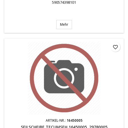
590574398101
Mehr
favorite_border
ARTIKEL-NR.:
16450005
SEILSCHEIBE TECUMSEH 16450005, 29780005