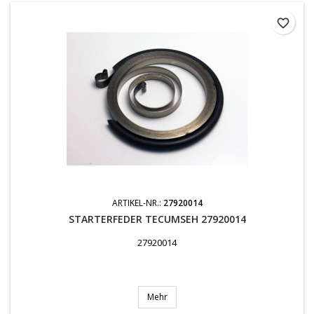
favorite_border
ARTIKEL-NR.:
27920014
STARTERFEDER TECUMSEH 27920014
27920014
Mehr