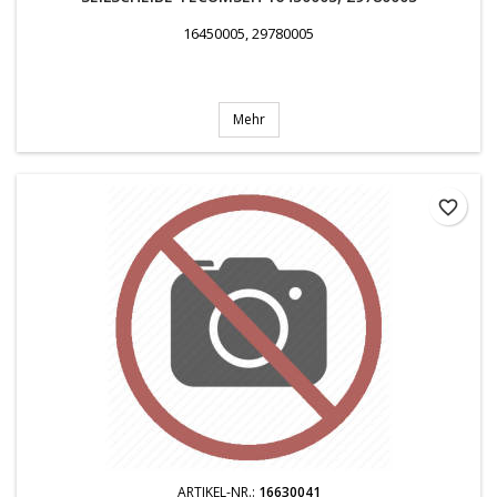
16450005, 29780005
Mehr
favorite_border
ARTIKEL-NR.:
16630041