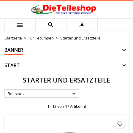
×
×
×
×
Mijn verlanglijst
((modalTitle))
Wunschliste erstellen
Anmelden



Maak nieuwe lijst
add_circle_outline
((confirmMessage))
Sie müssen angemeldet sein, um Artikel Ihrer
Name der Wunschliste
Wunschliste hinzufügen zu können.
Startseite
Für Tecumseh
Starter und Ersatzteile
((cancelText))
((modalDeleteText))
BANNER
Abbrechen
Anmelden
Abbrechen
Wunschliste erstellen
START
STARTER UND ERSATZTEILE

Relevanz
1 - 12 von 17 Artikel(n)
favorite_border