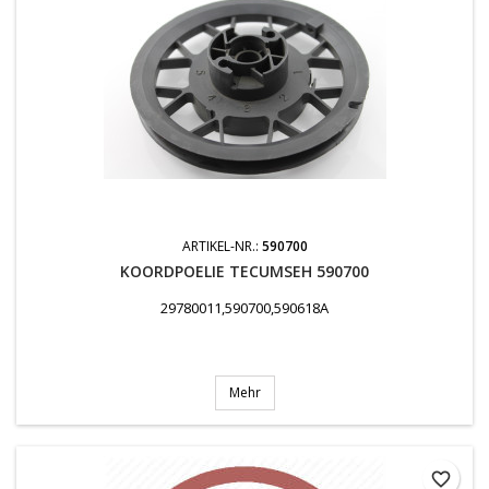
ARTIKEL-NR.:
590700
KOORDPOELIE TECUMSEH 590700
29780011,590700,590618A
Mehr
favorite_border