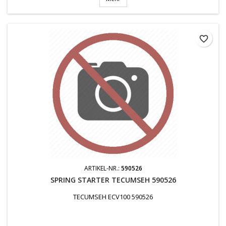
favorite_border
ARTIKEL-NR.:
590526
SPRING STARTER TECUMSEH 590526
TECUMSEH ECV100 590526