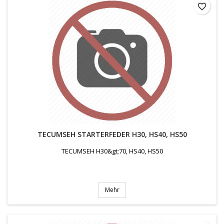
favorite_border
TECUMSEH STARTERFEDER H30, HS40, HS50
TECUMSEH H30&gt;70, HS40, HS50
Mehr