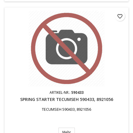
favorite_border
ARTIKEL-NR.:
590433
SPRING STARTER TECUMSEH 590433, 8921056
TECUMSEH 590433, 8921056
Mehr