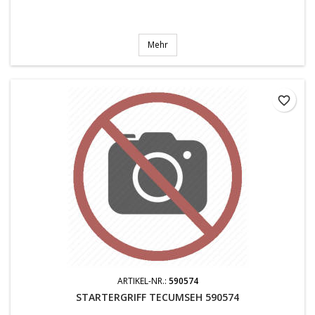
Mehr
favorite_border
ARTIKEL-NR.:
590574
STARTERGRIFF TECUMSEH 590574