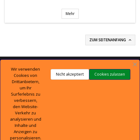
Mehr
ZUM SEITENANFANG


TECHNISCHER SUPPORT
Wir verwenden
Nicht akzeptiert
Cookies zulassen
Cookies von

UNTERNEHMEN
Drittanbietern,
um Ihr
Surferlebnis zu

IHR KONTO
verbessern,
den Website-

CONTACT
Verkehr zu
analysieren und
Inhalte und
Anzeigen zu
personalisieren.