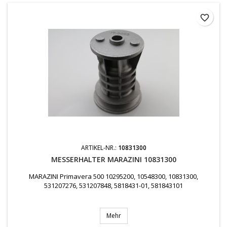
favorite_border
ARTIKEL-NR.:
10831300
MESSERHALTER MARAZINI 10831300
MARAZINI Primavera 500 10295200, 10548300, 10831300,
531207276, 531207848, 5818431-01, 581843101
Mehr