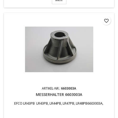
favorite_border
ARTIKEL-NR.:
6603003A
MESSERHALTER 6603003A
EFCO LR43PB LR43PB, LR44PB, LR47PB, LR48PB6603003A,