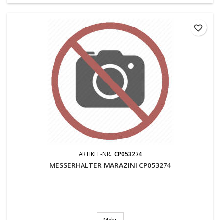
favorite_border
ARTIKEL-NR.:
CP053274
MESSERHALTER MARAZINI CP053274
Mehr