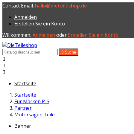
Contact
Email:
hallo@dieteileshop.de
Anmelden
Erstellen Sie ein Konto
Willkommen,
Anmelden
oder
Erstellen Sie ein Konto

Suche



Startseite
Startseite
Für Marken P-S
Partner
Motorsägen Teile
Banner