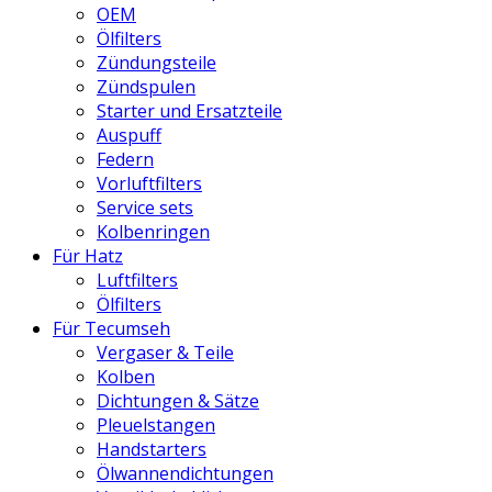
OEM
Ölfilters
Zündungsteile
Zündspulen
Starter und Ersatzteile
Auspuff
Federn
Vorluftfilters
Service sets
Kolbenringen
Für Hatz
Luftfilters
Ölfilters
Für Tecumseh
Vergaser & Teile
Kolben
Dichtungen & Sätze
Pleuelstangen
Handstarters
Ölwannendichtungen