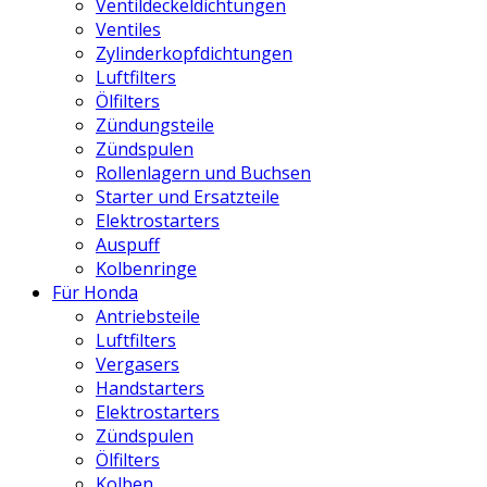
Ventildeckeldichtungen
Ventiles
Zylinderkopfdichtungen
Luftfilters
Ölfilters
Zündungsteile
Zündspulen
Rollenlagern und Buchsen
Starter und Ersatzteile
Elektrostarters
Auspuff
Kolbenringe
Für Honda
Antriebsteile
Luftfilters
Vergasers
Handstarters
Elektrostarters
Zündspulen
Ölfilters
Kolben