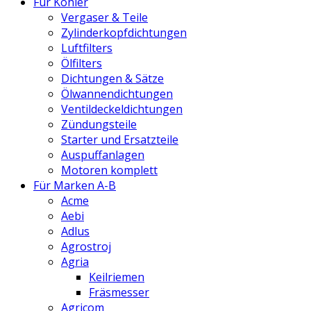
Für Kohler
Vergaser & Teile
Zylinderkopfdichtungen
Luftfilters
Ölfilters
Dichtungen & Sätze
Ölwannendichtungen
Ventildeckeldichtungen
Zündungsteile
Starter und Ersatzteile
Auspuffanlagen
Motoren komplett
Für Marken A-B
Acme
Aebi
Adlus
Agrostroj
Agria
Keilriemen
Fräsmesser
Agricom