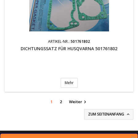
ARTIKEL-NR.:
501761802
DICHTUNGSSATZ FÜR HUSQVARNA 501761802
Mehr
1
2
Weiter

ZUM SEITENANFANG
