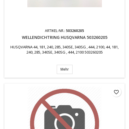
ARTIKEL-NR.:
503260205
WELLENDICHTRING HUSQVARNA 503260205
HUSQVARNA 44, 181, 240, 285, 340SE, 340SG , 444, 2100, 44, 181,
240, 285, 340SE, 340SG , 444, 2100 503260205
Mehr
favorite_border