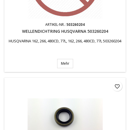
ARTIKEL-NR.:
503260204
WELLENDICHTRING HUSQVARNA 503260204
HUSQVARNA 162, 266, 480CD, 77L, 162, 266, 480CD, 77L 503260204
Mehr
favorite_border