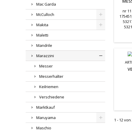
MESS
Mac Garda
nr 11
McCulloch
175451
53217
Makita
5321
Maletti
Mandrile
Marazzini
ART
Messer
V
Messerhalter
Keilriemen
Verschiedene
Marktkauf
Maruyama
1 - 12 von 
Maschio