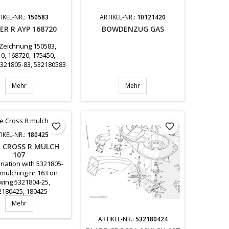
IKEL-NR.:
150583
ARTIKEL-NR.:
10121420
ER R AYP 168720
BOWDENZUG GAS
 Zeichnung 150583,
0, 168720, 175450,
5321805-83, 532180583
Mehr
Mehr
favorite_border
favorite_border
IKEL-NR.:
180425
 CROSS R MULCH
107
ination with 5321805-
 mulching nr 163 on
wing 5321804-25,
2180425, 180425
Mehr
ARTIKEL-NR.:
532180424