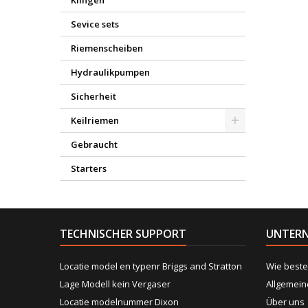
Klingen
Sevice sets
Riemenscheiben
Hydraulikpumpen
Sicherheit
Keilriemen
Gebraucht
Starters
TECHNISCHER SUPPORT
UNTER
Locatie model en typenr Briggs and Stratton
Wie beste
Lage Modell kein Vergaser
Allgemei
Locatie modelnummer Dixon
Über uns