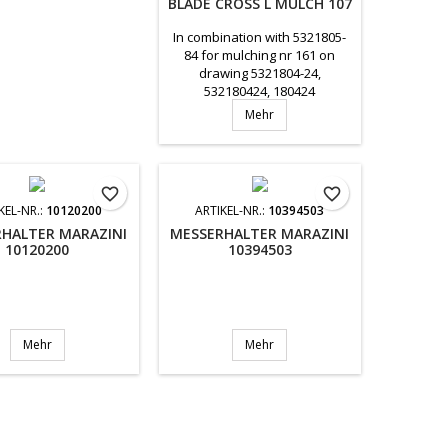
BLADE CROSS L MULCH 107
In combination with 5321805-
84 for mulching nr 161 on
drawing 5321804-24,
532180424, 180424
Mehr
favorite_border
favorite_border
KEL-NR.:
10120200
ARTIKEL-NR.:
10394503
HALTER MARAZINI
MESSERHALTER MARAZINI
10120200
10394503
Mehr
Mehr