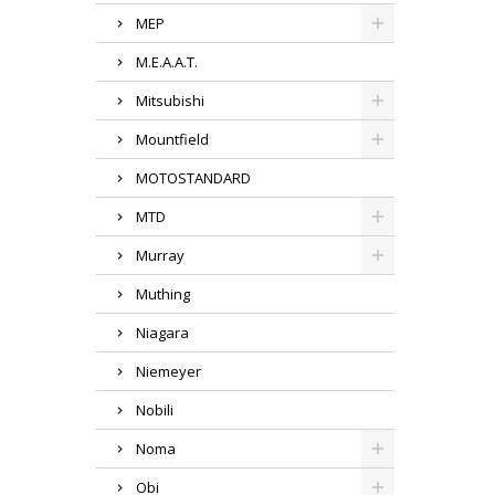
MEP
M.E.A.A.T.
Mitsubishi
Mountfield
MOTOSTANDARD
MTD
Murray
Muthing
Niagara
Niemeyer
Nobili
Noma
Obi