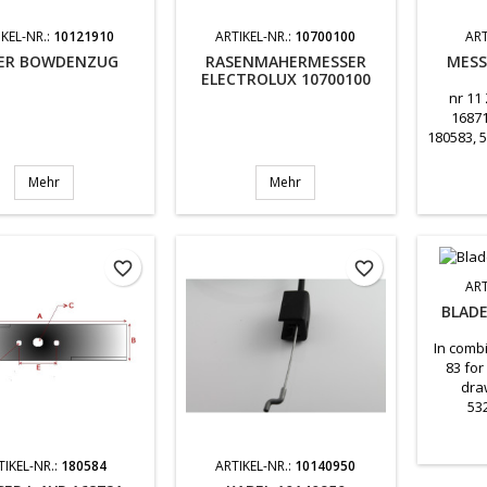
IKEL-NR.:
10121910
ARTIKEL-NR.:
10700100
ART
ER BOWDENZUG
RASENMAHERMESSER
MESS
ELECTROLUX 10700100
nr 11
16871
180583, 
Mehr
Mehr
favorite_border
favorite_border
ART
BLADE
In comb
83 for
dra
53
TIKEL-NR.:
180584
ARTIKEL-NR.:
10140950