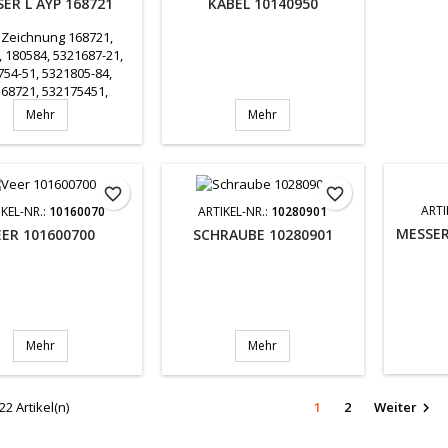
ER L AYP 168721
KABEL 10140950
 Zeichnung 168721,
, 180584, 5321687-21,
54-51, 5321805-84,
68721, 532175451,
532180584
Mehr
Mehr
favorite_border
favorite_border
ARTI
IKEL-NR.:
10160070
ARTIKEL-NR.:
10280901
MESSER
EER 101600700
SCHRAUBE 10280901
Mehr
Mehr
22 Artikel(n)
1
2
Weiter
