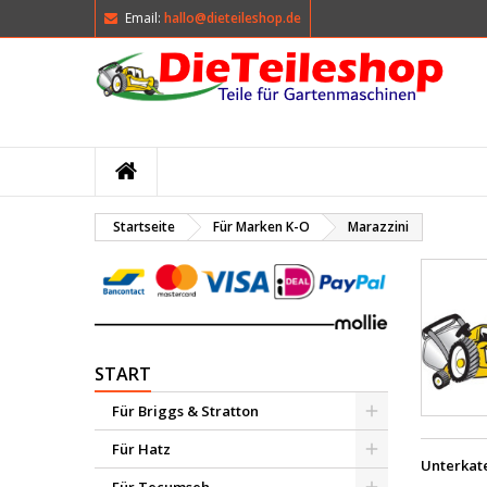
Email:
hallo@dieteileshop.de
M
(
W
A
add_circle_outline
((
Si
Na
kö
Startseite
Für Marken K-O
Marazzini
START
Für Briggs & Stratton
Für Hatz
Unterkat