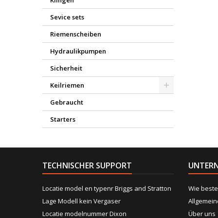
Klingen
Sevice sets
Riemenscheiben
Hydraulikpumpen
Sicherheit
Keilriemen
Gebraucht
Starters
TECHNISCHER SUPPORT
UNTER
Locatie model en typenr Briggs and Stratton
Wie beste
Lage Modell kein Vergaser
Allgemei
Locatie modelnummer Dixon
Über uns