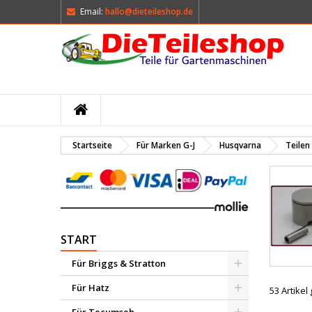
Email:
hallo@dieteileshop.de
M
(
W
A
add_circle_outline
((
Si
Na
kö
Startseite
Für Marken G-J
Husqvarna
Teilen
START
Für Briggs & Stratton
Für Hatz
53 Artike