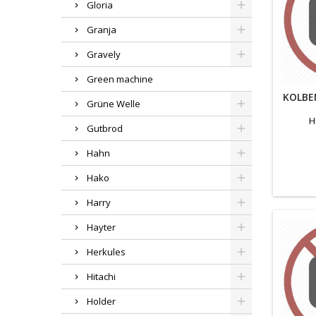
Gloria
Granja
Gravely
Green machine
KOLBE
Grüne Welle
H
Gutbrod
Hahn
Hako
Harry
Hayter
Herkules
Hitachi
Holder