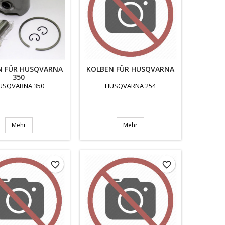
N FÜR HUSQVARNA
KOLBEN FÜR HUSQVARNA
350
USQVARNA 350
HUSQVARNA 254
Mehr
Mehr
favorite_border
favorite_border