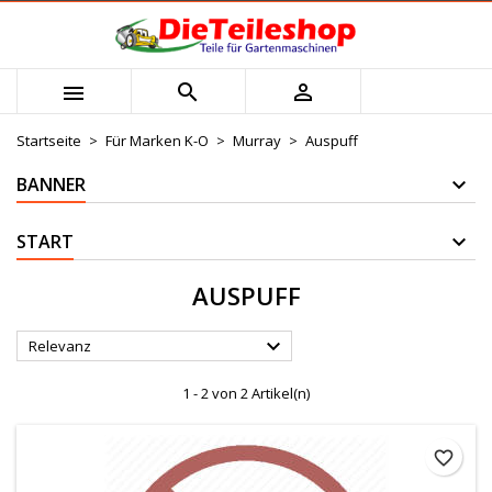
×
×
×
×
Mijn verlanglijst
((modalTitle))
Wunschliste erstellen
Anmelden



Maak nieuwe lijst
add_circle_outline
((confirmMessage))
Sie müssen angemeldet sein, um Artikel Ihrer
Name der Wunschliste
Wunschliste hinzufügen zu können.
Startseite
Für Marken K-O
Murray
Auspuff
((cancelText))
((modalDeleteText))
BANNER
Abbrechen
Anmelden
Abbrechen
Wunschliste erstellen
START
AUSPUFF

Relevanz
1 - 2 von 2 Artikel(n)
favorite_border