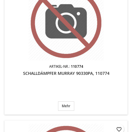
ARTIKEL-NR.:
110774
SCHALLDÄMPFER MURRAY 90330PA, 110774
Mehr
favorite_border