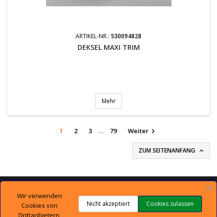
ARTIKEL-NR.:
530094828
DEKSEL MAXI TRIM
Mehr
1
2
3
…
79
Weiter

ZUM SEITENANFANG


TECHNISCHER SUPPORT
Wir verwenden
Nicht akzeptiert
Cookies zulassen
Cookies von

UNTERNEHMEN
Drittanbietern,