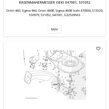
RASENMAHERMESSER ISEKI 047001, 531052
Orion 460, Sigma 460, Orion 460B, Sigma 460B Iseki 470836, 513520,
530979, 531052, 047001, G325090A3
Mehr
favorite_border