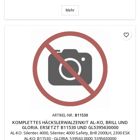
Mehr
favorite_border
ARTIKEL-NR.:
B11530
KOMPLETTES HÄCKSLERWALZENKIT AL-KO, BRILL UND
GLORIA. ERSETZT B11530 UND GL5395630000
AL-KO: Silentec 4000, Silentec 4000 Safety, Brill 2000LH, 2300 ESK
AL-KO: B11530 - GLORIA: 539563.0000, 5395630000