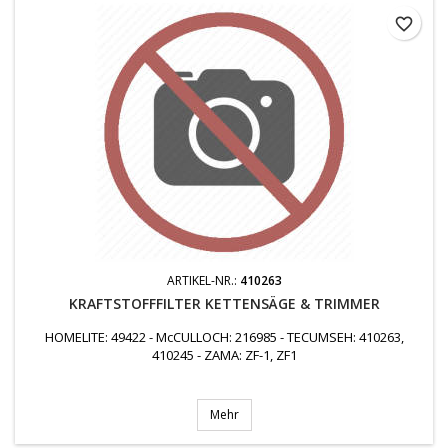
favorite_border
ARTIKEL-NR.:
410263
KRAFTSTOFFFILTER KETTENSÄGE & TRIMMER
HOMELITE: 49422 - McCULLOCH: 216985 - TECUMSEH: 410263,
410245 - ZAMA: ZF-1, ZF1
Mehr