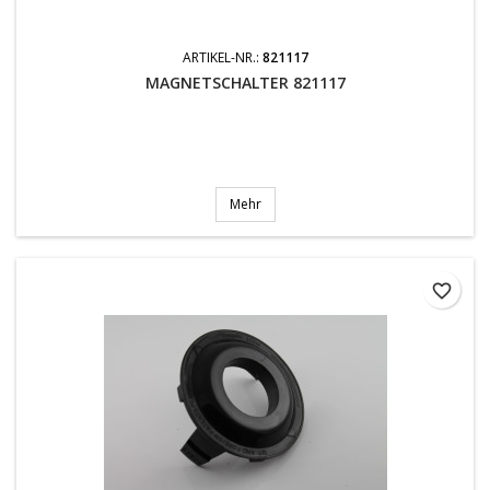
ARTIKEL-NR.:
821117
MAGNETSCHALTER 821117
Mehr
favorite_border