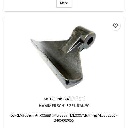
Mehr
favorite_border
ARTIKEL-NR.:
2405003055
HAMMERSCHLEGEL RM-30
63-RM-30Berti AP-00889 , ML-0007 , ML0007Müthing MU000306 -
2405003055