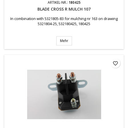
ARTIKEL-NR.:
180425
BLADE CROSS R MULCH 107
In combination with 5321805-83 for mulching nr 163 on drawing
5321804-25, 532180425, 180425
Mehr
favorite_border