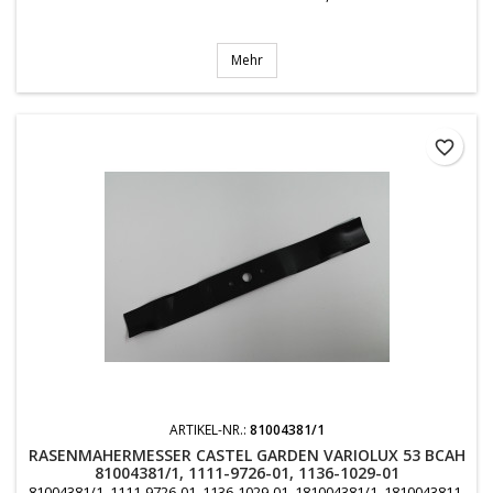
Mehr
favorite_border
ARTIKEL-NR.:
81004381/1
RASENMAHERMESSER CASTEL GARDEN VARIOLUX 53 BCAH
81004381/1, 1111-9726-01, 1136-1029-01
81004381/1, 1111-9726-01, 1136-1029-01, 181004381/1, 1810043811,