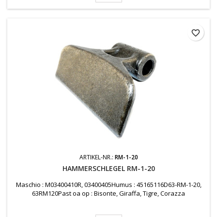
favorite_border
ARTIKEL-NR.:
RM-1-20
HAMMERSCHLEGEL RM-1-20
Maschio : M03400410R, 03400405Humus : 45165116D63-RM-1-20,
63RM120Past oa op : Bisonte, Giraffa, Tigre, Corazza