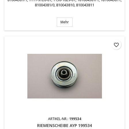
81004381/0, 810043810, 810043811
Mehr
favorite_border
ARTIKEL-NR.:
199534
RIEMENSCHEIBE AYP 199534