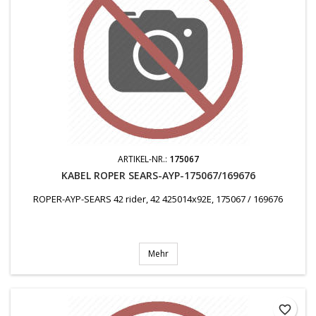
ARTIKEL-NR.:
175067
KABEL ROPER SEARS-AYP-175067/169676
ROPER-AYP-SEARS 42 rider, 42 425014x92E, 175067 / 169676
Mehr
favorite_border