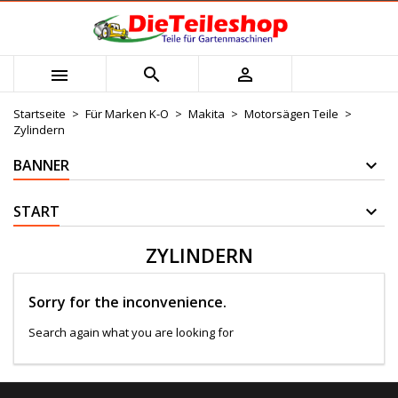
×
×
×
×
Mijn verlanglijst
((modalTitle))
Wunschliste erstellen
Anmelden



Maak nieuwe lijst
add_circle_outline
((confirmMessage))
Sie müssen angemeldet sein, um Artikel Ihrer
Name der Wunschliste
Wunschliste hinzufügen zu können.
Startseite
Für Marken K-O
Makita
Motorsägen Teile
Zylindern
((cancelText))
((modalDeleteText))
Abbrechen
Anmelden
BANNER
Abbrechen
Wunschliste erstellen
START
ZYLINDERN
Sorry for the inconvenience.
Search again what you are looking for