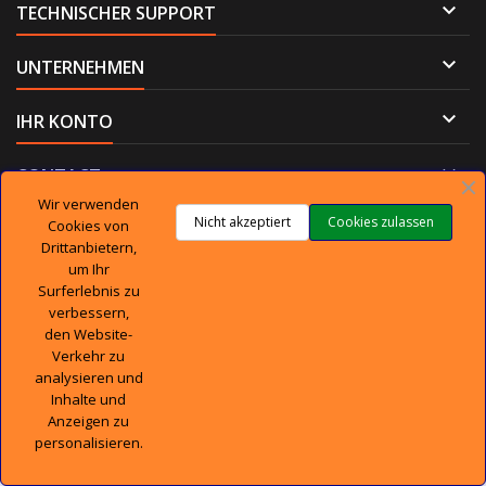

TECHNISCHER SUPPORT

UNTERNEHMEN

IHR KONTO

CONTACT
Wir verwenden
Nicht akzeptiert
Cookies zulassen
Cookies von
Drittanbietern,
um Ihr
© Copyright 2026 DieTeileshop. All Rights Reserved.
Surferlebnis zu
verbessern,
den Website-
Verkehr zu
analysieren und
Inhalte und
Anzeigen zu
personalisieren.