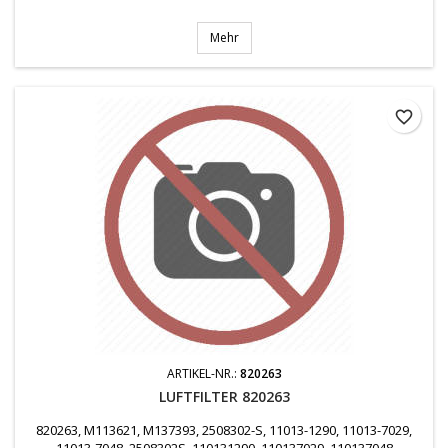
Mehr
favorite_border
ARTIKEL-NR.:
820263
LUFTFILTER 820263
820263, M113621, M137393, 2508302-S, 11013-1290, 11013-7029,
11013-7048, 2508302S, 110131290, 110137029, 110137048