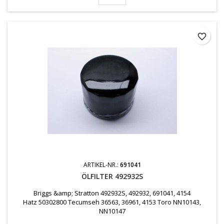
favorite_border
ARTIKEL-NR.:
691041
ÖLFILTER 492932S
Briggs &amp; Stratton 492932S, 492932, 691041, 4154
Hatz 50302800 Tecumseh 36563, 36961, 4153 Toro NN10143,
NN10147