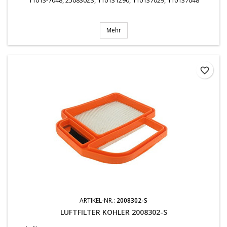
Mehr
favorite_border
ARTIKEL-NR.:
2008302-S
LUFTFILTER KOHLER 2008302-S