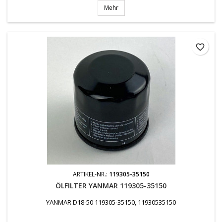
Mehr
favorite_border
ARTIKEL-NR.:
119305-35150
ÖLFILTER YANMAR 119305-35150
YANMAR D18-50 119305-35150, 11930535150