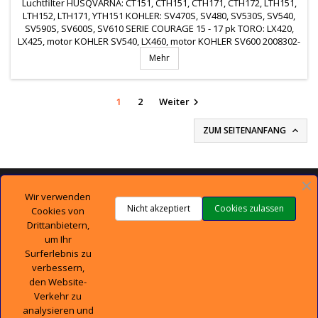
Luchtfilter HUSQVARNA: CT151, CTH151, CTH171, CTH172, LTH151,
LTH152, LTH171, YTH151 KOHLER: SV470S, SV480, SV530S, SV540,
SV590S, SV600S, SV610 SERIE COURAGE 15 - 17 pk TORO: LX420,
LX425, motor KOHLER SV540, LX460, motor KOHLER SV600 2008302-
S, 2008306-S, 2008302S, 2008306S
Mehr
1
2
Weiter

ZUM SEITENANFANG


TECHNISCHER SUPPORT
Wir verwenden
Nicht akzeptiert
Cookies zulassen
Cookies von

UNTERNEHMEN
Drittanbietern,
um Ihr
Surferlebnis zu

IHR KONTO
verbessern,
den Website-

CONTACT
Verkehr zu
analysieren und