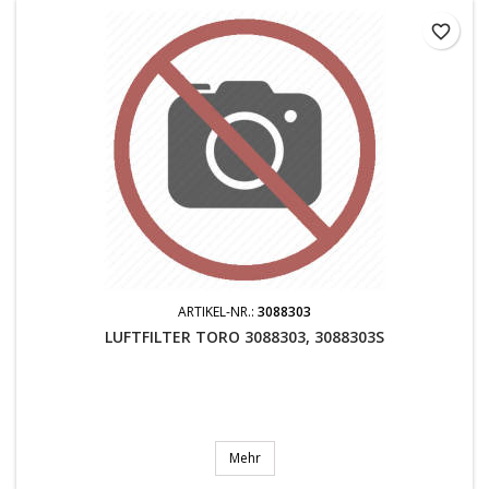
favorite_border
ARTIKEL-NR.:
3088303
LUFTFILTER TORO 3088303, 3088303S
Mehr