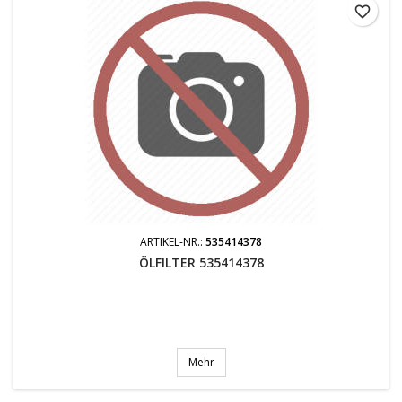
favorite_border
ARTIKEL-NR.:
535414378
ÖLFILTER 535414378
Mehr