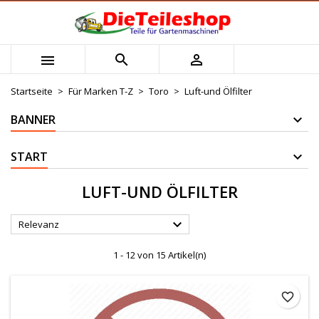
×
×
×
×
Mijn verlanglijst
((modalTitle))
Wunschliste erstellen
Anmelden



Maak nieuwe lijst
add_circle_outline
((confirmMessage))
Sie müssen angemeldet sein, um Artikel Ihrer
Name der Wunschliste
Wunschliste hinzufügen zu können.
Startseite
Für Marken T-Z
Toro
Luft-und Ölfilter
((cancelText))
((modalDeleteText))
BANNER
Abbrechen
Anmelden
Abbrechen
Wunschliste erstellen
START
LUFT-UND ÖLFILTER

Relevanz
1 - 12 von 15 Artikel(n)
favorite_border