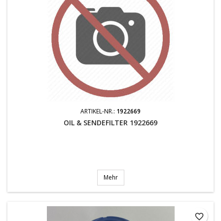
ARTIKEL-NR.:
1922669
OIL & SENDEFILTER 1922669
Mehr
favorite_border