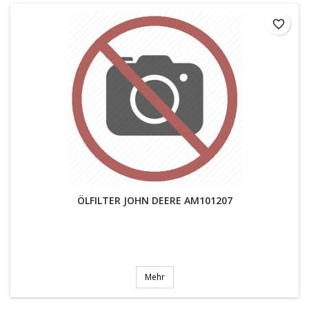
favorite_border
ÖLFILTER JOHN DEERE AM101207
Mehr