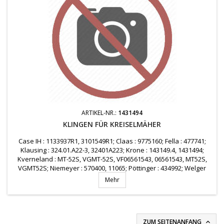
ARTIKEL-NR.:
1431494
KLINGEN FÜR KREISELMÄHER
Case IH : 1133937R1, 3101549R1; Claas : 9775160; Fella : 477741;
Klausing : 324.01.A22-3, 32401A223; Krone : 143149.4, 1431494;
Kverneland : MT-52S, VGMT-52S, VF06561543, 06561543, MT52S,
VGMT52S; Niemeyer : 570400, 11065; Pöttinger : 434992; Welger
: 0982150100
Mehr
ZUM SEITENANFANG
