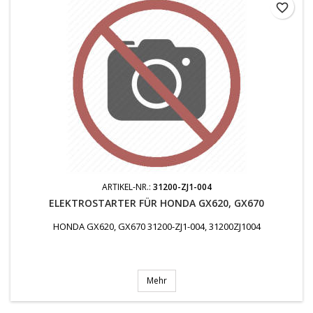
favorite_border
ARTIKEL-NR.:
31200-ZJ1-004
ELEKTROSTARTER FÜR HONDA GX620, GX670
HONDA GX620, GX670 31200-ZJ1-004, 31200ZJ1004
Mehr