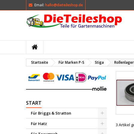
Email:
hallo@dieteileshop.de
M
(
W
A
add_circle_outline
((
Si
Na
kö
Startseite
Für Marken P-S
Stiga
Rollenlage
START
Für Briggs & Stratton
Für Hatz
3 Artikel