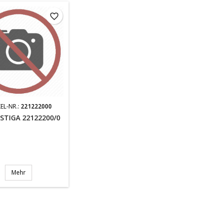
favorite_border
EL-NR.:
221222000
STIGA 22122200/0
Mehr