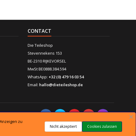
CONTACT
Die Teileshop
Stevennekens 153
BE-2310 RIJKEVORSEL
MwSt BE0888.384.594
WhatsApp:
+32 (0) 479 16 03 54
Email:
hallo@dieteileshop.de
OLGEN SIE UNS
 Anzeigen zu
Nicht akzeptiert
Cookies zulassen