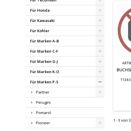
Für Tecumseh
Für Honda
Für Kawasaki
Für Kohler
Für Marken A-B
Für Marken C-F
Für Marken G-J
ARTI
BUCHSE
Für Marken K-O
1134-
Für Marken P-S
Partner
Perugini
Pomarol
1 - 3 von 3
Pioneer