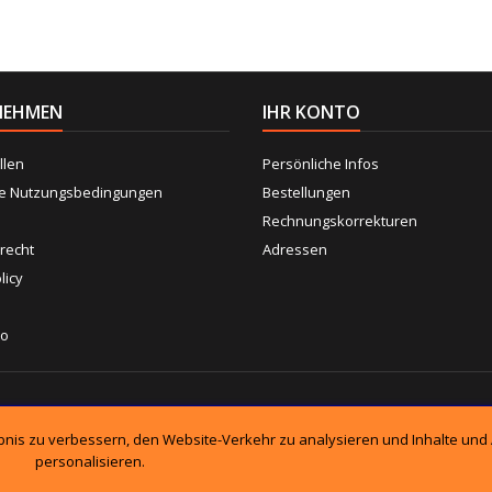
NEHMEN
IHR KONTO
llen
Persönliche Infos
ne Nutzungsbedingungen
Bestellungen
Rechnungskorrekturen
recht
Adressen
licy
to
F
ebnis zu verbessern, den Website-Verkehr zu analysieren und Inhalte und
personalisieren.
© Copyright 2026 DieTeileshop. All Rights Reserved.