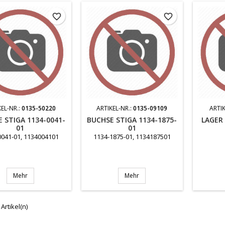
favorite_border
favorite_border
KEL-NR.:
0135-50220
ARTIKEL-NR.:
0135-09109
ARTIK
 STIGA 1134-0041-
BUCHSE STIGA 1134-1875-
LAGER 
01
01
0041-01, 1134004101
1134-1875-01, 1134187501
Mehr
Mehr
 Artikel(n)