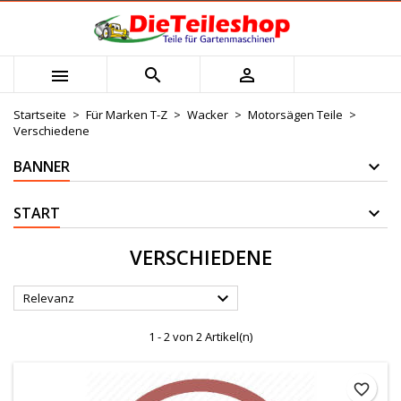
×
×
×
×
Mijn verlanglijst
((modalTitle))
Wunschliste erstellen
Anmelden



Maak nieuwe lijst
add_circle_outline
((confirmMessage))
Sie müssen angemeldet sein, um Artikel Ihrer
Name der Wunschliste
Wunschliste hinzufügen zu können.
Startseite
Für Marken T-Z
Wacker
Motorsägen Teile
Verschiedene
((cancelText))
((modalDeleteText))
Abbrechen
Anmelden
BANNER
Abbrechen
Wunschliste erstellen
START
VERSCHIEDENE

Relevanz
1 - 2 von 2 Artikel(n)
favorite_border